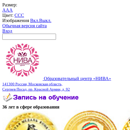
Размер:
A
A
A
Цвет:
C
C
C
Изображения
Вкл.
Выкл.
Обычная версия сайта
Вход
Образовательный центр «НИВА»
141300 Россия, Московская область,
Сергиев Посад, пр. Красной Армии, д. 92
36 лет в сфере образования