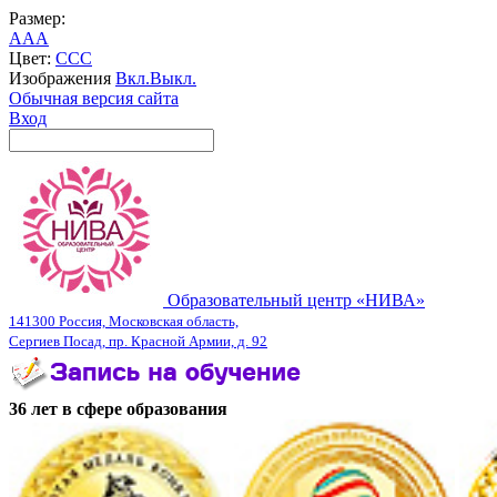
Размер:
A
A
A
Цвет:
C
C
C
Изображения
Вкл.
Выкл.
Обычная версия сайта
Вход
Образовательный центр «НИВА»
141300 Россия, Московская область,
Сергиев Посад, пр. Красной Армии, д. 92
36 лет в сфере образования