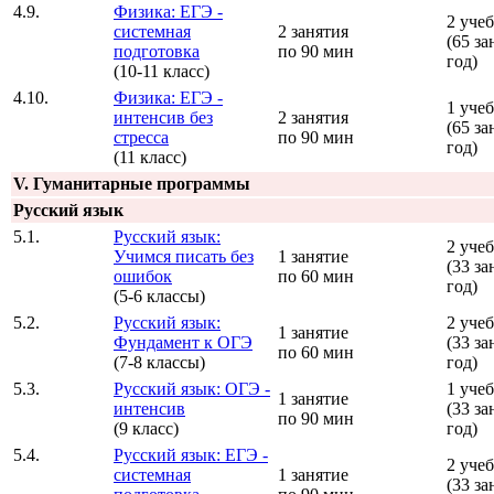
4.9.
Физика: ЕГЭ -
2 уче
системная
2 занятия
(65 за
подготовка
по 90 мин
год)
(10-11 класс)
4.10.
Физика: ЕГЭ -
1 уче
интенсив без
2 занятия
(65 за
стресса
по 90 мин
год)
(11 класс)
V. Гуманитарные программы
Русский язык
5.1.
Русский язык:
2 уче
Учимся писать без
1 занятие
(33 за
ошибок
по 60 мин
год)
(5-6 классы)
5.2.
Русский язык:
2 уче
1 занятие
Фундамент к ОГЭ
(33 за
по 60 мин
(7-8 классы)
год)
5.3.
Русский язык: ОГЭ -
1 уче
1 занятие
интенсив
(33 за
по 90 мин
(9 класс)
год)
5.4.
Русский язык: ЕГЭ -
2 уче
системная
1 занятие
(33 за