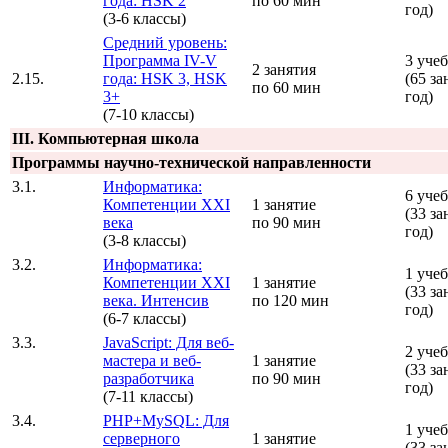
года: HSK 2
по 60 мин
год)
(3-6 классы)
Средний уровень:
Программа IV-V
3 уче
2 занятия
2.15.
года: HSK 3, HSK
(65 за
по 60 мин
3+
год)
(7-10 классы)
III. Компьютерная школа
Программы научно-технической направленности
3.1.
Информатика:
6 уче
Компетенции XXI
1 занятие
(33 за
века
по 90 мин
год)
(3-8 классы)
3.2.
Информатика:
1 уче
Компетенции XXI
1 занятие
(33 за
века. Интенсив
по 120 мин
год)
(6-7 классы)
3.3.
JavaScript: Для веб-
2 уче
мастера и веб-
1 занятие
(33 за
разработчика
по 90 мин
год)
(7-11 классы)
3.4.
PHP+MySQL: Для
1 уче
серверного
1 занятие
(33 за