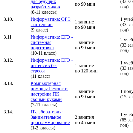
для будущих
(33 за
по 90 мин
разработчиков
год)
(8-11 классы)
3.10.
Информатика: ОГЭ
1 уче
1 занятие
- интенсив
(33 за
по 90 мин
(9 класс)
год)
3.11
Информатика: ЕГЭ -
2 уче
системная
1 занятие
(33 за
подготовка
по 90 мин
год)
(10-11 класс)
3.12.
Информатика: ЕГЭ -
1 уче
интенсив без
1 занятие
(33 за
стресса
по 120 мин
год)
(11 класс)
3.13.
Компьютерная
помощь: Ремонт и
1 занятие
1 пол
настройка ПК
по 90 мин
(15 за
своими руками
(7-11 классы)
3.14.
IT-лаборатория:
1 уче
Занимательное
2 занятия
(65 за
программирование
по 45 мин
год)
(1-2 классы)