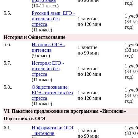
подготовка
по 90 мин
год)
(10-11 класс)
5.5.
Русский язык: ЕГЭ -
1 уче
интенсив без
1 занятие
(33 за
стресса
по 120 мин
год)
(11 класс)
История и Обществознание
5.6.
История: ОГЭ -
1 уче
1 занятие
интенсив
(33 за
по 90 мин
(9 класс)
год)
5.7.
История: ЕГЭ -
1 уче
интенсив без
1 занятие
(33 за
стресса
по 120 мин
год)
(11 класс)
5.8..
Обществознание:
1 уче
ЕГЭ - интенсив без
1 занятие
(33 за
стресса
по 120 мин
год)
(11 класс)
VI. Пакетное предложение по программам «Интенсив»
Подготовка к ОГЭ
6.1.
Информатика: ОГЭ
1 уче
1 занятие
- интенсив
(33 за
по 90 мин