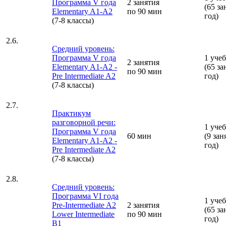
Программа V года
2 занятия
(65 за
Elementary A1-A2
по 90 мин
год)
(7-8 классы)
2.6.
Средний уровень:
Программа V года
1 уче
2 занятия
Elementary A1-A2 -
(65 за
по 90 мин
Pre Intermediate A2
год)
(7-8 классы)
2.7.
Практикум
разговорной речи:
1 уче
Программа V года
60 мин
(9 зан
Elementary A1-A2 -
год)
Pre Intermediate A2
(7-8 классы)
2.8.
Средний уровень:
Программа VI года
1 уче
Pre-Intermediate A2
2 занятия
(65 за
Lower Intermediate
по 90 мин
год)
B1