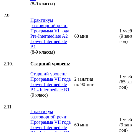
(8-9 классы)
2.9.
Практикум
разговорной речи:
Программа VI года
1 уче
Pre-Intermediate A2
60 мин
(9 зан
Lower Intermediate
год)
B1
(8-9 классы)
2.10.
Старший уровень
:
Старший уровень:
1 уче
Программа VII года
2 занятия
(65 за
Lower Intermediate
по 90 мин
год)
B1 - Intermediate B1
(9 класс)
2.11.
Практикум
разговорной речи:
1 уче
Программа VII года
60 мин
(9 зан
Lower Intermediate
год)