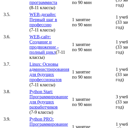
программиста
по 90 мин
год)
(8-11 классы)
3.5.
WEB-дизайн:
1 уче
Первый шаг в
1 занятие
(33 за
профессию
по 90 мин
год)
(7-11 классы)
3.6.
WEB-сайт:
Создание и
1 уче
1 занятие
продвижение -
(33 за
по 90 мин
полный цикл
(7-11
год)
классы)
3.7.
Linux: Основы
администрирования
1 уче
1 занятие
для будущих
(33 за
по 90 мин
профессионалов
год)
(7-11 классы)
3.8.
Python Start:
Программирование
3 уче
1 занятие
для будущих
(33 за
по 90 мин
разработчиков
год)
(7-9 классы)
3.9.
Python PRO:
Программирование
1 уче
1 занятие