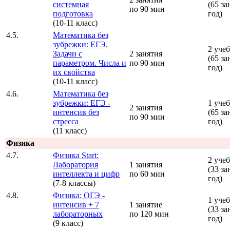
системная
(65 за
по 90 мин
подготовка
год)
(10-11 класс)
4.5.
Математика без
зубрежки: ЕГЭ.
2 уче
Задачи с
2 занятия
(65 за
параметром. Числа и
по 90 мин
год)
их свойства
(10-11 класс)
4.6.
Математика без
зубрежки: ЕГЭ -
1 уче
2 занятия
интенсив без
(65 за
по 90 мин
стресса
год)
(11 класс)
Физика
4.7.
Физика Start:
2 уче
Лаборатория
1 занятия
(33 за
интеллекта и цифр
по 60 мин
год)
(7-8 классы)
4.8.
Физика: ОГЭ -
1 уче
интенсив + 7
1 занятие
(33 за
лабораторных
по 120 мин
год)
(9 класс)