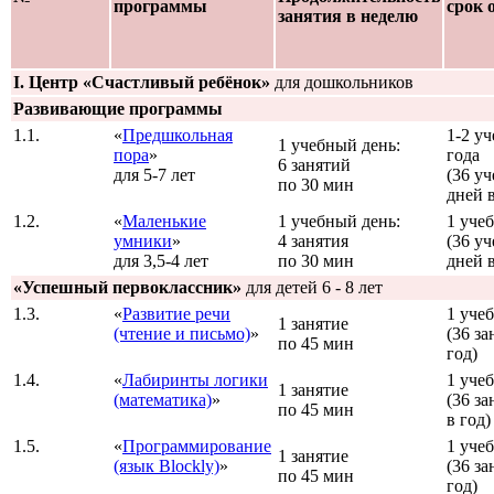
программы
срок 
занятия в неделю
I. Центр «Счастливый ребёнок»
для дошкольников
Развивающие программы
1.1.
«
Предшкольная
1-2 у
1 учебный день:
пора
»
года
6 занятий
для 5-7 лет
(36 у
по 30 мин
дней в
1.2.
«
Маленькие
1 учебный день:
1 уче
умники
»
4 занятия
(36 у
для 3,5-4 лет
по 30 мин
дней в
«Успешный первоклассник»
для детей 6 - 8 лет
1.3.
«
Развитие речи
1 уче
1 занятие
(чтение и письмо)
»
(36 за
по 45 мин
год)
1.4.
«
Лабиринты логики
1 уче
1 занятие
(математика)
»
(36 з
по 45 мин
в год)
1.5.
«
Программирование
1 уче
1 занятие
(язык Blockly)
»
(36 за
по 45 мин
год)