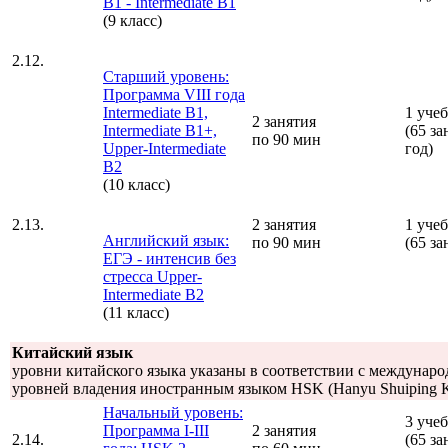
B1 - Intermediate B1
(9 класс)
2.12.
Старший уровень:
Программа VIII года
Intermediate B1,
1 уче
2 занятия
Intermediate B1+,
(65 за
по 90 мин
Upper-Intermediate
год)
B2
(10 класс)
2.13.
2 занятия
1 уче
Английский язык:
по 90 мин
(65 за
ЕГЭ - интенсив без
стресса Upper-
Intermediate B2
(11 класс)
Китайский язык
уровни китайского языка указаны в соответствии с междунар
уровней владения иностранным языком HSK (Hanyu Shuiping K
Начальный уровень:
3 уче
Программа I-III
2 занятия
2.14.
(65 за