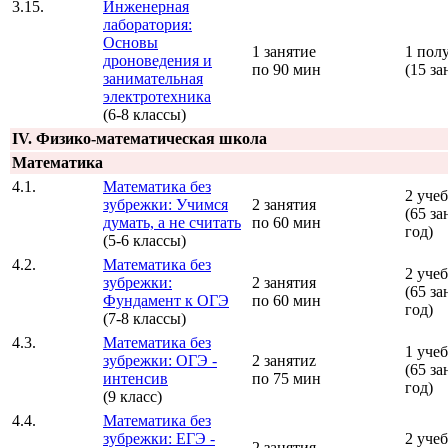
3.15.
Инженерная
лаборатория:
Основы
1 занятие
1 пол
дроноведения и
по 90 мин
(15 за
занимательная
электротехника
(6-8 классы)
IV. Физико-математическая школа
Математика
4.1.
Математика без
2 уче
зубрежки: Учимся
2 занятия
(65 за
думать, а не считать
по 60 мин
год)
(5-6 классы)
4.2.
Математика без
2 уче
зубрежки:
2 занятия
(65 за
Фундамент к ОГЭ
по 60 мин
год)
(7-8 классы)
4.3.
Математика без
1 уче
зубрежки: ОГЭ -
2 занятиz
(65 за
интенсив
по 75 мин
год)
(9 класс)
4.4.
Математика без
зубрежки: ЕГЭ -
2 уче
2 занятия