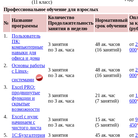
(11 класс)
Профессиональное обучение для взрослых
Количество
Опл
Название
Нормативный
№
Продолжительность
за 
программы
срок обучения
занятия в неделю
(руб
1.
Пользователь
ПК:
3 занятия
48 ак. часов
от
2
компьютерные
по 3 ак. часа
(16 занятий)
000
навыки для
офиса и дома
2.
Основы работы
3 занятия
48 ак. часов
от
2
с Linux-
по 3 ак. часа
(16 занятий)
000
системами
3.
Excel PRO:
продвинутые
3 занятия
21 ак. час
от
1
функции и
по 3 ак. часа
(7 занятий)
600
скрытые
возможности
4.
Excel с нуля:
3 занятия
15 ак. час
от
9
начинаем с
по 3 ак. часа
(5 занятий)
450
чистого листа
5.
1С:Бухгалтерия
3 занятия
45 ак. часов
от
2