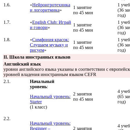
1.6.
«
Нейроигротехника
1 уче
1 занятие
и логоритмика
»
(36 за
по 45 мин
год)
1.7.
«
English Club: Играй
1 уче
1 занятие
и говори
»
(36 за
по 45 мин
год)
1.8.
«
Симфония красок:
1 уче
1 занятие
Слушаем музыку и
(36 за
по 45 мин
рисуем
»
год)
II. Школа иностранных языков
Английский язык
уровни английского языка указаны в соответствии с европейс
уровней владения иностранным языком CEFR
2.1.
Начальный
уровень
:
4 уче
2 занятия
Начальный уровень:
(65 за
по 45 мин
Starter
год)
(1 класс)
2.2.
Начальный уровень:
4 уче
Beginner –
2 занятия