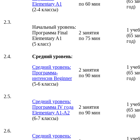
(65 за
Elementary A1
по 60 мин
год)
(2-4 классы)
2.3.
Начальный уровень:
1 уче
Программа Final
2 занятия
(65 за
Elementary A1
по 75 мин
год)
(5 класс)
2.4.
Средний уровень
:
Средний уровень:
1 уче
2 занятия
Программа-
(65 за
по 90 мин
интенсив Beginner
год)
(5-6 классы)
2.5.
Средний уровень:
1 уче
Программа IV года
2 занятия
(65 за
Elementary A1-A2
по 90 мин
год)
(6-7 классы)
2.6.
Средний уровень:
1 уче