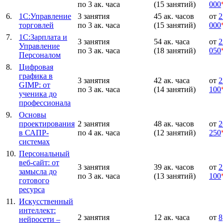
по 3 ак. часа
(15 занятий)
000
6.
1С:Управление
3 занятия
45 ак. часов
от
2
торговлей
по 3 ак. часа
(15 занятий)
000
7.
1С:Зарплата и
3 занятия
54 ак. часа
от
2
Управление
по 3 ак. часа
(18 занятий)
050
Персоналом
8.
Цифровая
графика в
3 занятия
42 ак. часа
от
2
GIMP: от
по 3 ак. часа
(14 занятий)
100
ученика до
профессионала
9.
Основы
проектирования
2 занятия
48 ак. часов
от
2
в САПР-
по 4 ак. часа
(12 занятий)
250
системах
10.
Персональный
веб-сайт: от
3 занятия
39 ак. часов
от
2
замысла до
по 3 ак. часа
(13 занятий)
100
готового
ресурса
11.
Искусственный
интеллект:
2 занятия
12 ак. часа
от
8
нейросети –