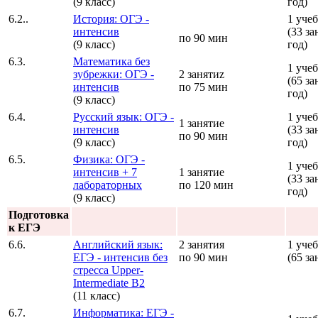
(9 класс)
год)
6.2..
История: ОГЭ -
1 уче
интенсив
(33 за
по 90 мин
(9 класс)
год)
6.3.
Математика без
1 уче
зубрежки: ОГЭ -
2 занятиz
(65 за
интенсив
по 75 мин
год)
(9 класс)
6.4.
Русский язык: ОГЭ -
1 уче
1 занятие
интенсив
(33 за
по 90 мин
(9 класс)
год)
6.5.
Физика: ОГЭ -
1 уче
интенсив + 7
1 занятие
(33 за
лабораторных
по 120 мин
год)
(9 класс)
Подготовка
к ЕГЭ
6.6.
Английский язык:
2 занятия
1 уче
ЕГЭ - интенсив без
по 90 мин
(65 за
стресса Upper-
Intermediate B2
(11 класс)
6.7.
Информатика: ЕГЭ -