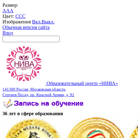
Размер:
A
A
A
Цвет:
C
C
C
Изображения
Вкл.
Выкл.
Обычная версия сайта
Вход
Образовательный центр «НИВА»
141300 Россия, Московская область,
Сергиев Посад, пр. Красной Армии, д. 92
36 лет в сфере образования