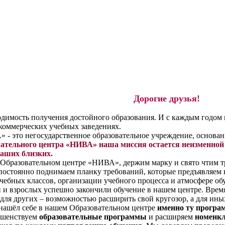
Дорогие друзья!
димость получения достойного образования. И с каждым годом 
коммерческих учебных заведениях.
- это негосударственное образовательное учреждение, основанн
ательного центра «НИВА» наша миссия остается неизменной
ваших близких.
Образовательном центре «НИВА», держим марку и свято чтим т
 постоянно поднимаем планку требований, которые предъявляем 
ебных классов, организации учебного процесса и атмосфере об
й и взрослых успешно закончили обучение в нашем центре. Время
 для других – возможностью расширить свой кругозор, а для ины
нашёл себе в нашем Образовательном центре
именно ту програ
ршенствуем
образовательные программы
и расширяем
номенкл