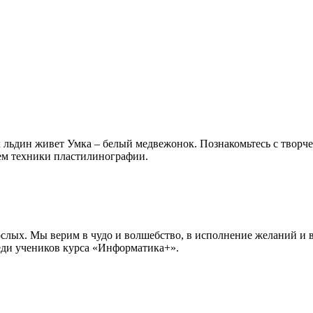
лых льдин живет Умка – белый медвежонок. Познакомьтесь с тво
ием техники пластилинографии.
ослых. Мы верим в чудо и волшебство, в исполнение желаний и 
еди учеников курса «Информатика+».