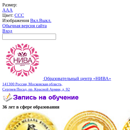
Размер:
A
A
A
Цвет:
C
C
C
Изображения
Вкл.
Выкл.
Обычная версия сайта
Вход
Образовательный центр «НИВА»
141300 Россия, Московская область,
Сергиев Посад, пр. Красной Армии, д. 92
36 лет в сфере образования