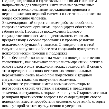
Период подготовки и сдачи экзаменов связан с большим
напряжением для учащихся. Интенсивные умственные
нагрузки и эмоциональные переживания приводят к
перенапряжению нервной системы и негативно влияют на
общее состояние человека.
Экзаменационный стресс снижает работоспособность,
сопротивляемость организма, провоцирует обострение
заболеваний. Процедура прохождения Единого
государственного экзамена – деятельность сложная,
предъявляющая особые требования к уровню развития
психических функций учащихся. Очевидно, что в этой
ситуации выпускники более чем когда-либо нуждаются в
психологической помощи и поддержке.
Наше беспокойство влияет на мысли и поведение; именно
тревожность, как отмечают специалисты-практики, лежит в
основе целого ряда психологических трудностей. В связи с
этим преодоление своих негативных эмоциональных
переживаний очень важно при подготовке к трудным
ситуациям, таким как выпускные экзамены.
На тренинге участники имели возможность открыто
поговорить о своих чувствах и эмоциях в преддверии
экзамена, о ситуациях, которые их волнуют. Старшеклассники
разбирали практические вопросы по саморегуляции своего
поведения, вместе проработали несколько стратегий, которые
помогут пройти этот путь успешно и уверенно.