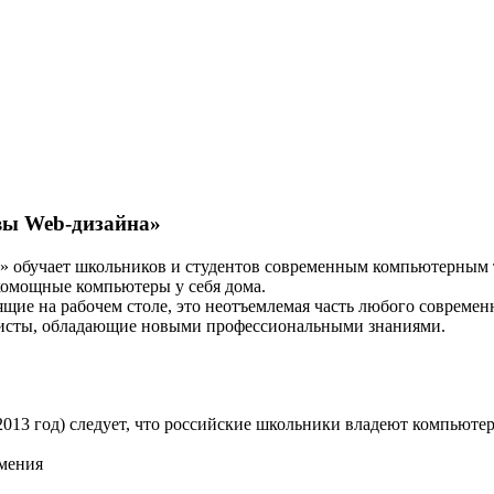
вы Web-дизайна»
 обучает школьников и студентов современным компьютерным т
комощные компьютеры у себя дома.
ящие на рабочем столе, это неотъемлемая часть любого современ
исты, обладающие новыми профессиональными знаниями.
013 год) следует, что российские школьники владеют компьюте
умения