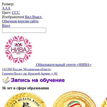
Размер:
A
A
A
Цвет:
C
C
C
Изображения
Вкл.
Выкл.
Обычная версия сайта
Вход
Образовательный центр «НИВА»
141300 Россия, Московская область,
Сергиев Посад, пр. Красной Армии, д. 92
36 лет в сфере образования