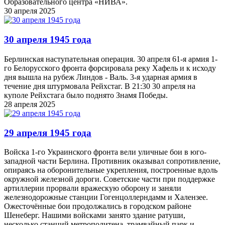
Образовательного центра «НИВА».
30 апреля 2025
30 апреля 1945 года
Берлинская наступательная операция. 30 апреля 61-я армия 1-
го Белорусского фронта форсировала реку Хафель и к исходу
дня вышла на рубеж Линдов - Валь. 3-я ударная армия в
течение дня штурмовала Рейхстаг. В 21:30 30 апреля на
куполе Рейхстага было поднято Знамя Победы.
28 апреля 2025
29 апреля 1945 года
Войска 1-го Украинского фронта вели уличные бои в юго-
западной части Берлина. Противник оказывал сопротивление,
опираясь на оборонительные укрепления, построенные вдоль
окружной железной дороги. Советские части при поддержке
артиллерии прорвали вражескую оборону и заняли
железнодорожные станции Гогенцоллерндамм и Халензее.
Ожесточённые бои продолжались в городском районе
Шенеберг. Нашими войсками занято здание ратуши,
несколько станций метрополитена, трамвайный парк и