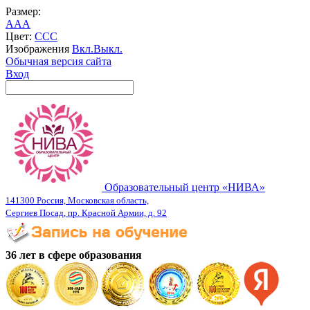
Размер:
A
A
A
Цвет:
C
C
C
Изображения
Вкл.
Выкл.
Обычная версия сайта
Вход
Образовательный центр «НИВА»
141300 Россия, Московская область,
Сергиев Посад, пр. Красной Армии, д. 92
36 лет в сфере образования