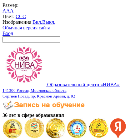
Размер:
A
A
A
Цвет:
C
C
C
Изображения
Вкл.
Выкл.
Обычная версия сайта
Вход
Образовательный центр «НИВА»
141300 Россия, Московская область,
Сергиев Посад, пр. Красной Армии, д. 92
36 лет в сфере образования