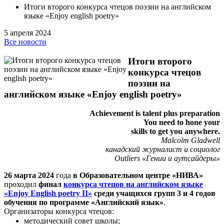
Итоги второго конкурса чтецов поэзии на английском
языке «Enjoy english poetry»
5 апреля 2024
Все новости
Итоги второго
конкурса чтецов
поэзии на
английском языке «Enjoy english poetry»
Achievement is talent plus preparation
You need to hone your
skills to get you anywhere.
Malcolm Gladwell
канадский журналист и социолог
Outliers «Гении и аутсайдеры»
26 марта 2024
года
в Образовательном центре «НИВА»
проходил
финал
конкурса чтецов на английском языке
«Enjoy English poetry II»
среди учащихся групп 3 и 4 годов
обучения по программе «Английский язык»
.
Организаторы конкурса чтецов:
методический совет школы;