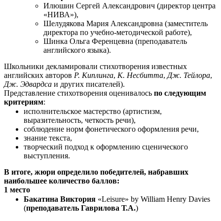
Илюшин Сергей Александрович (директор центра
«НИВА»),
Шелудякова Мария Александровна (заместитель
директора по учебно-методической работе),
Шинка Ольга Ференцевна (преподаватель
английского языка).
Школьники декламировали стихотворения известных
английских авторов
Р. Киплинга
,
К. Несбитта
,
Дж. Тейлора
,
Дж. Эдвардса
и других писателей).
Представление стихотворения оценивалось
по следующим
критериям
:
исполнительское мастерство (артистизм,
выразительность, четкость речи),
соблюдение норм фонетического оформления речи,
знание текста,
творческий подход к оформлению сценического
выступления.
В итоге, жюри определило победителей, набравших
наибольшее количество баллов:
1 место
Бакатина Виктория
«Leisure» by William Henry Davies
(
преподаватель Гаврилова Т.А.
)