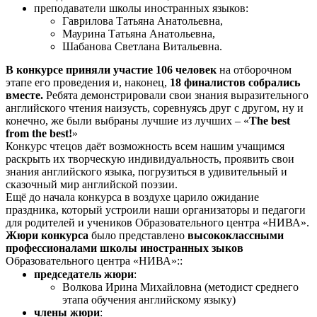
преподаватели школы иностранных языков:
Гаврилова Татьяна Анатольевна,
Маурина Татьяна Анатольевна,
Шабанова Светлана Витальевна.
В конкурсе приняли участие 106 человек
на отборочном
этапе его проведения и, наконец,
18 финалистов собрались
вместе.
Ребята демонстрировали свои знания выразительного
английского чтения наизусть, соревнуясь друг с другом, ну и
конечно, же были выбраны лучшие из лучших – «
The best
from the best!
»
Конкурс чтецов даёт возможность всем нашим учащимся
раскрыть их творческую индивидуальность, проявить свои
знания английского языка, погрузиться в удивительный и
сказочный мир английской поэзии.
Ещё до начала конкурса в воздухе царило ожидание
праздника, который устроили наши организаторы и педагоги
для родителей и учеников Образовательного центра «НИВА».
Жюри конкурса
было представлено
высококлассными
профессионалами школы иностранных зыков
Образовательного центра «НИВА»::
председатель жюри
:
Волкова Ирина Михайловна (методист среднего
этапа обучения английскому языку)
члены жюри
: