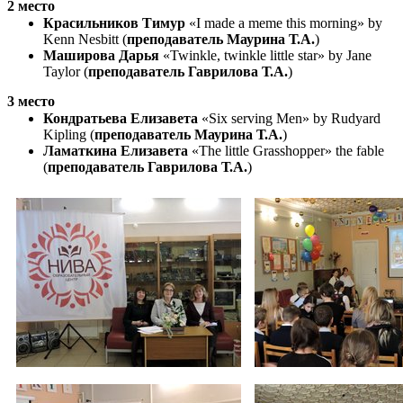
2 место
Красильников Тимур
«I made a meme this morning» by
Kenn Nesbitt (
преподаватель Маурина Т.А.
)
Маширова Дарья
«Twinkle, twinkle little star» by Jane
Taylor (
преподаватель Гаврилова Т.А.
)
3 место
Кондратьева Елизавета
«Six serving Men» by Rudyard
Kipling (
преподаватель Маурина Т.А.
)
Ламаткина Елизавета
«The little Grasshopper» the fable
(
преподаватель Гаврилова Т.А.
)