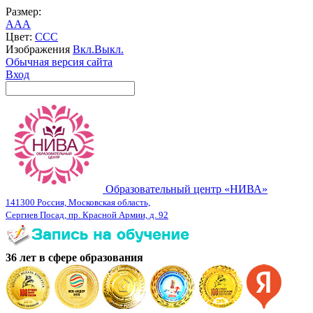
Размер:
A
A
A
Цвет:
C
C
C
Изображения
Вкл.
Выкл.
Обычная версия сайта
Вход
Образовательный центр «НИВА»
141300 Россия, Московская область,
Сергиев Посад, пр. Красной Армии, д. 92
36 лет в сфере образования