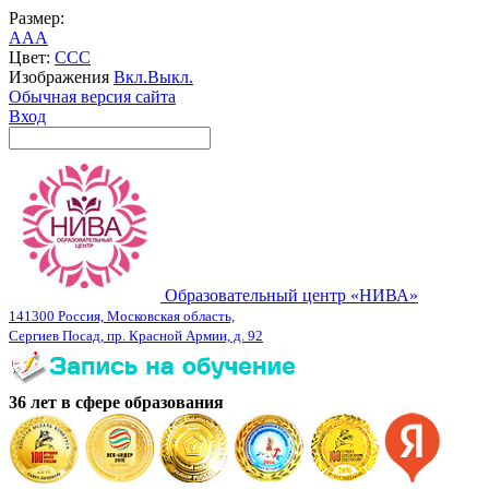
Размер:
A
A
A
Цвет:
C
C
C
Изображения
Вкл.
Выкл.
Обычная версия сайта
Вход
Образовательный центр «НИВА»
141300 Россия, Московская область,
Сергиев Посад, пр. Красной Армии, д. 92
36 лет в сфере образования