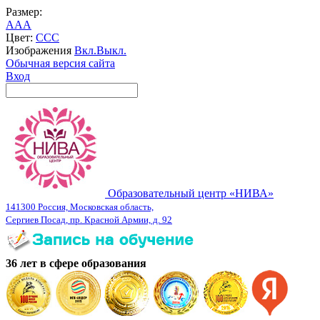
Размер:
A
A
A
Цвет:
C
C
C
Изображения
Вкл.
Выкл.
Обычная версия сайта
Вход
Образовательный центр «НИВА»
141300 Россия, Московская область,
Сергиев Посад, пр. Красной Армии, д. 92
36 лет в сфере образования