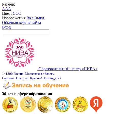
Размер:
A
A
A
Цвет:
C
C
C
Изображения
Вкл.
Выкл.
Обычная версия сайта
Вход
Образовательный центр «НИВА»
141300 Россия, Московская область,
Сергиев Посад, пр. Красной Армии, д. 92
36 лет в сфере образования