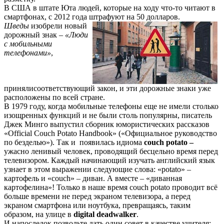
В США в штате Юта людей, которые на ходу что-то читают в
смартфонах, с 2012 года штрафуют на 50 долларов.
Шведы
изобрели новый
дорожный знак
–
«Люди
с мобильными
телефонами»
,
принялисоответствующий закон, и эти дорожные знаки уже
расположены по всей стране.
В 1979 году, когда мобильные телефоны еще не имели столько
изощренных функций и не были столь популярны, писатель
Джек Минго выпустил сборник юмористических рассказов
«Official Couch Potato Handbook» («Официальное руководство
по безделью»). Так и появилась идиома
couch
potato
–
ужасно ленивый человек, проводящий бесцельно время перед
телевизором. Каждый начинающий изучать английский язык
узнает в этом выражении следующие слова: «potato» –
картофель и «couch» – диван. А вместе – «диванная
картофелина»! Только в наше время couch potato проводит всё
больше времени не перед экраном телевизора, а перед
экраном смартфона или ноутбука, превращаясь, таким
образом, на улице в
digital
deadwalker
.
И напоследок позвольте дать один совет в качестве учителя: