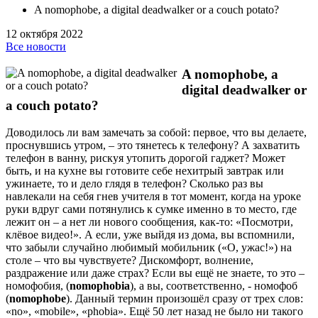
A nomophobe, a digital deadwalker or a couch potato?
12 октября 2022
Все новости
A nomophobe, a
digital deadwalker or
a couch potato?
Доводилось ли вам замечать за собой: первое, что вы делаете,
проснувшись утром, – это тянетесь к телефону? А захватить
телефон в ванну, рискуя утопить дорогой гаджет? Может
быть, и на кухне вы готовите себе нехитрый завтрак или
ужинаете, то и дело глядя в телефон? Сколько раз вы
навлекали на себя гнев учителя в тот момент, когда на уроке
руки вдруг сами потянулись к сумке именно в то место, где
лежит он – а нет ли нового сообщения, как-то: «Посмотри,
клёвое видео!». А если, уже выйдя из дома, вы вспомнили,
что забыли случайно любимый мобильник («О, ужас!») на
столе – что вы чувствуете? Дискомфорт, волнение,
раздражение или даже страх? Если вы ещё не знаете, то это –
номофобия, (
nomophobia
), а вы, соответственно, - номофоб
(
nomophobe
). Данный термин произошёл сразу от трех слов:
«no», «mobile», «phobia». Ещё 50 лет назад не было ни такого