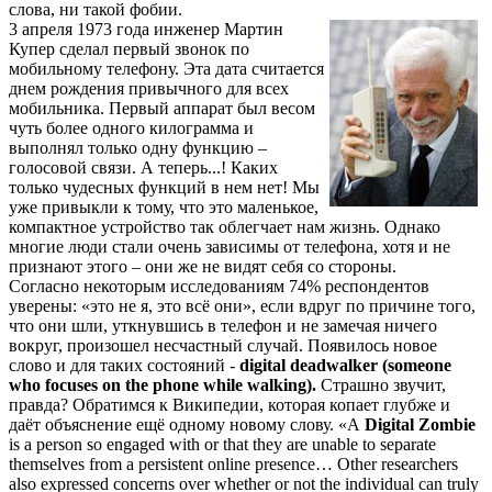
слова, ни такой фобии.
3 апреля 1973 года инженер Мартин
Купер сделал первый звонок по
мобильному телефону. Эта дата считается
днем рождения привычного для всех
мобильника. Первый аппарат был весом
чуть более одного килограмма и
выполнял только одну функцию –
голосовой связи. А теперь...! Каких
только чудесных функций в нем нет! Мы
уже привыкли к тому, что это маленькое,
компактное устройство так облегчает нам жизнь. Однако
многие люди стали очень зависимы от телефона, хотя и не
признают этого – они же не видят себя со стороны.
Согласно некоторым исследованиям 74% респондентов
уверены: «это не я, это всё они», если вдруг по причине того,
что они шли, уткнувшись в телефон и не замечая ничего
вокруг, произошел несчастный случай. Появилось новое
слово и для таких состояний -
digital deadwalker (someone
who focuses on the phone while walking).
Страшно звучит,
правда? Обратимся к Википедии, которая копает глубже и
даёт объяснение ещё одному новому слову. «A
Digital Zombie
is a person so engaged with or that they are unable to separate
themselves from a persistent online presence… Other researchers
also expressed concerns over whether or not the individual can truly