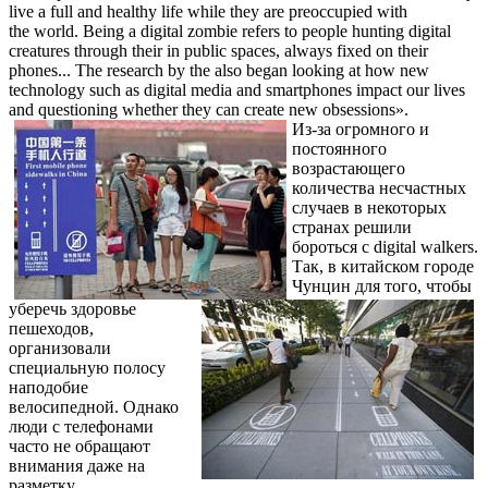
live a full and healthy life while they are preoccupied with
the world. Being a digital zombie refers to people hunting digital
creatures through their in public spaces, always fixed on their
phones... The research by the also began looking at how new
technology such as digital media and smartphones impact our lives
and questioning whether they can create new obsessions».
Из-за огромного и
постоянного
возрастающего
количества несчастных
случаев в некоторых
странах решили
бороться с digital walkers.
Так, в китайском городе
Чунцин для того, чтобы
уберечь здоровье
пешеходов,
организовали
специальную полосу
наподобие
велосипедной. Однако
люди с телефонами
часто не обращают
внимания даже на
разметку.