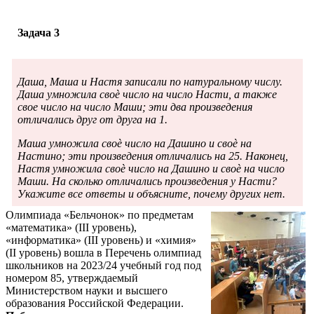
Задача 3
Даша, Маша и Настя записали по натуральному числу.
Даша умножила своѐ число на число Насти, а также
свое число на число Маши; эти два произведения
отличались друг от друга на 1.
Маша умножила своѐ число на Дашино и своѐ на
Настино; эти произведения отличались на 25. Наконец,
Настя умножила своѐ число на Дашино и своѐ на число
Маши. На сколько отличались произведения у Насти?
Укажите все ответы и объясните, почему других нет.
Олимпиада «Бельчонок» по предметам
«математика» (III уровень),
«информатика» (III уровень) и «химия»
(II уровень) вошла в Перечень олимпиад
школьников на 2023/24 учебный год под
номером 85, утверждаемый
Министерством науки и высшего
образования Российской Федерации.