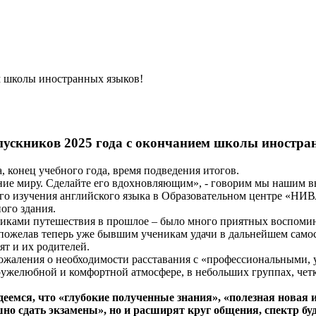
м школы иностранных языков!
ускников 2025 года c окончанием школы иностра
, конец учебного года, время подведения итогов.
ние миру. Сделайте его вдохновляющим», - говорим мы нашим 
го изучения английского языка в Образовательном центре «НИВ
ого здания.
никами путешествия в прошлое – было много приятных воспомина
пожелав теперь уже бывшим ученикам удачи в дальнейшем самос
ят и их родителей.
сожаления о необходимости расставания с «профессиональными,
ружелюбной и комфортной атмосфере, в небольших группах, четк
еемся, что «глубокие полученные знания», «полезная новая 
но сдать экзамены», но и расширят круг общения, спектр бу