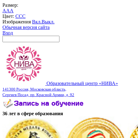
Размер:
A
A
A
Цвет:
C
C
C
Изображения
Вкл.
Выкл.
Обычная версия сайта
Вход
Образовательный центр «НИВА»
141300 Россия, Московская область,
Сергиев Посад, пр. Красной Армии, д. 92
36 лет в сфере образования