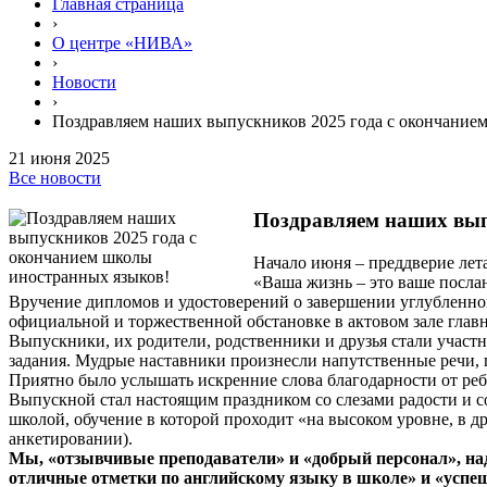
Главная страница
›
О центре «НИВА»
›
Новости
›
Поздравляем наших выпускников 2025 года c окончание
21 июня 2025
Все новости
Поздравляем наших вып
Начало июня – преддверие лета
«Ваша жизнь – это ваше посла
Вручение дипломов и удостоверений о завершении углубленно
официальной и торжественной обстановке в актовом зале главн
Выпускники, их родители, родственники и друзья стали участ
задания. Мудрые наставники произнесли напутственные речи, 
Приятно было услышать искренние слова благодарности от реб
Выпускной стал настоящим праздником со слезами радости и 
школой, обучение в которой проходит «на высоком уровне, в д
анкетировании).
Мы, «отзывчивые преподаватели» и «добрый персонал», над
отличные отметки по английскому языку в школе» и «успеш