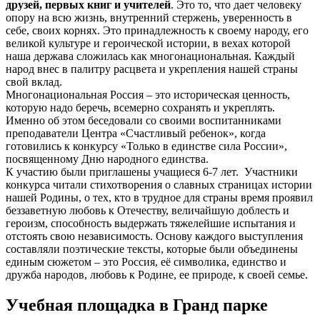
друзей, первых книг и учителей
. Это то, что дает человеку
опору на всю жизнь, внутренний стержень, уверенность в
себе, своих корнях. Это принадлежность к своему народу, его
великой культуре и героической истории, в вехах которой
наша держава сложилась как многонациональная. Каждый
народ внес в палитру расцвета и укрепления нашей страны
свой вклад.
Многонациональная Россия – это историческая ценность,
которую надо беречь, всемерно сохранять и укреплять.
Именно об этом беседовали со своими воспитанниками
преподаватели Центра «Счастливый ребенок», когда
готовились к конкурсу «Только в единстве сила России»,
посвященному Дню народного единства.
К участию были приглашены учащиеся 6-7 лет. Участники
конкурса читали стихотворения о славных страницах истории
нашей Родины, о тех, кто в трудное для страны время проявил
беззаветную любовь к Отечеству, величайшую доблесть и
героизм, способность выдержать тяжелейшие испытания и
отстоять свою независимость. Основу каждого выступления
составляли поэтические тексты, которые были объединены
единым сюжетом – это Россия, её символика, единство и
дружба народов, любовь к Родине, ее природе, к своей семье.
Учебная площадка в Гранд парке