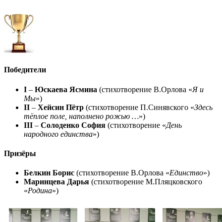
Победители
I
–
Юскаева Ясмина
(стихотворение В.Орлова «
Я и
Мы
»)
II
–
Хейсин Пётр
(стихотворение П.Синявского «
Здесь
тёплое поле, наполнено рожью …
»)
III
–
Солоденко София
(стихотворение «
День
народного единства
»)
Призёры
Белкин Борис
(стихотворение В.Орлова «
Единство
»)
Маринцева Дарья
(стихотворение М.Пляцковского
«
Родина
»)