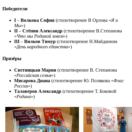
Победители
I
–
Волкова София
(стихотворение В Орлова «
Я и
Мы
»)
II
–
Стёпин Александр
(стихотворение В.Степанова
«
Что мы Родиной зовем
»)
III
–
Вилков Тимур
(стихотворение Н.Майданник
«
День народного единства
»)
Призёры
Светницкая Мария
(стихотворение В. Степанова
«
Российская семья
»)
Мисарова Диана
(стихотворение Ю. Полякова «
Флаг
России
»)
Талаверов Александр
(стихотворение Т. Боковой
«
Родина
»)