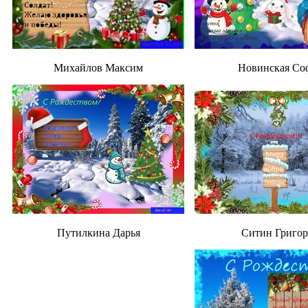
Михайлов Максим
Новинская Со
Путилкина Дарья
Ситин Григо