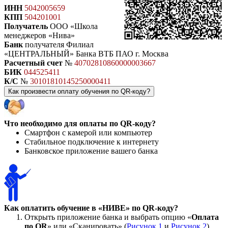
ИНН
5042005659
КПП
504201001
Получатель
ООО «Школа
менеджеров «Нива»
Банк
получателя Филиал
«ЦЕНТРАЛЬНЫЙ» Банка ВТБ ПАО г. Москва
Расчетный счет
№
40702810860000003667
БИК
044525411
К/С
№
30101810145250000411
Как произвести оплату обучения по QR-коду?
Что необходимо для оплаты по QR-коду?
Смартфон с камерой или компьютер
Стабильное подключение к интернету
Банковское приложение вашего банка
Как оплатить обучение в «НИВЕ» по QR-коду?
Открыть приложение банка и выбрать опцию «
Оплата
по QR
» или «Сканировать» (
Рисунок 1
и
Рисунок 2
)