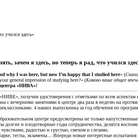
что учился здесь»
ять, зачем я здесь, но теперь я рад, что учился зде
tand why I was here, but now I’m happy that I studied here
» (
Снача
r general impression of studying here?» (
Каково ваше общее впеч
о центра «НИВА»!
«НИВЕ», получив удостоверения с отметками по всем аспектам 
язана с вечерними занятиями в центре два раза в неделю на про
шеклассниками. 4 наших выпускника за год обучения по програ
разовательном центре предусмотрены не только напутственные р
 за долгие и плодотворные годы сотрудничества, делятся воспо
увствами, радостью и грустью, смехом и слезами.
Парке, тесты, экзамены… Впереди новые интересные испытания и