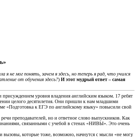
сь»
ла я не мог понять, зачем я здесь, но теперь я рад, что учился
атление от обучения здесь?
)
И этот мудрый ответ – самая
и присуждением уровня владения английским языком. 17 ребят
тяжении целого десятилетия. Они пришли к нам младшими
мме «Подготовка к ЕГЭ по английскому языку» повысили свой
ечи преподавателей, но и ответное слово выпускников. Как
минаниями, связанными с учебой в стенах «НИВЫ». Это очень
 вызовы, которые тоже, возможно, начнутся с мысли «не могу