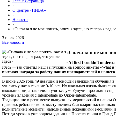
Главная страница
›
О центре «НИВА»
›
Новости
›
«Сначала я не мог понять, зачем я здесь, но теперь я рад, 
3 июля 2026
Все новости
«Сначала я не мог пон
«
At first I couldn’t unders
здесь
) – так ответил наш выпускник на вопрос анкеты «What is you
высокая награда за работу наших преподавателей и нашег
В июне 2026 года 49 девушек и юношей завершили обучения в 
учились у нас в течение 9-10 лет. Их школьная жизнь была св
школьниками, а закончили учиться уже будучи взрослыми стар
уровень владения с Intermediate до Upper-Intermediate.
Традиционно в регламенте выпускных мероприятий в нашем Об
правило, ребята в своих выступлениях благодарят наставников
волнительные моменты, наполненные искренними эмоциями и ч
Позади уроки в уже родном здании на Проспекте или в Гранд 