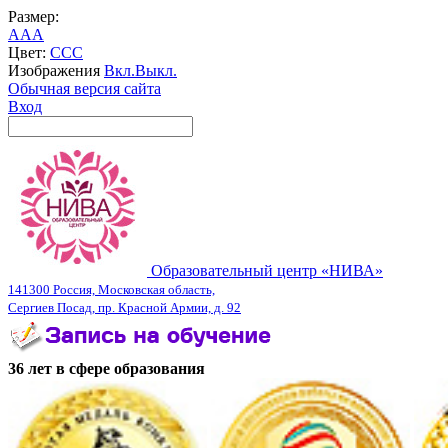
Размер:
A
A
A
Цвет:
C
C
C
Изображения
Вкл.
Выкл.
Обычная версия сайта
Вход
Образовательный центр «НИВА»
141300 Россия, Московская область,
Сергиев Посад, пр. Красной Армии, д. 92
36 лет в сфере образования