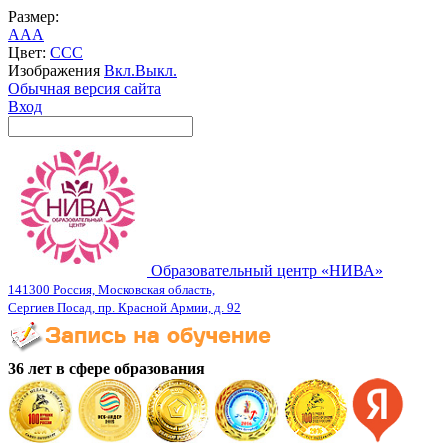
Размер:
A
A
A
Цвет:
C
C
C
Изображения
Вкл.
Выкл.
Обычная версия сайта
Вход
Образовательный центр «НИВА»
141300 Россия, Московская область,
Сергиев Посад, пр. Красной Армии, д. 92
36 лет в сфере образования