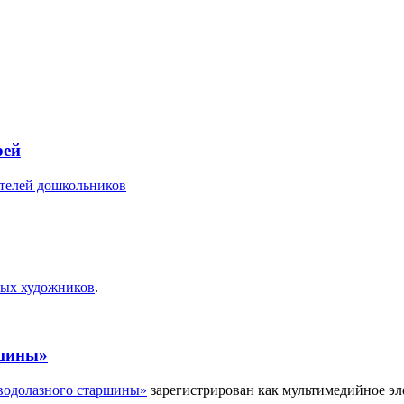
рей
ителей дошкольников
ых художников
.
ршины»
водолазного старшины»
зарегистрирован как мультимедийное эл