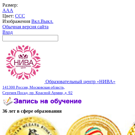
Размер:
A
A
A
Цвет:
C
C
C
Изображения
Вкл.
Выкл.
Обычная версия сайта
Вход
Образовательный центр «НИВА»
141300 Россия, Московская область,
Сергиев Посад, пр. Красной Армии, д. 92
36 лет в сфере образования