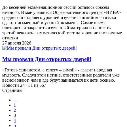
До весенней экзаменационной сессии осталось совсем
немного. В мае учащиеся Образовательного центра «НИВА»
среднего и старшего уровней изучения английского языка
сдают письменный и устный экзамены. Самое время
повторить и закрепить изученный материал и написать
третий лексико-грамматический тест на хорошие и отличные
отметки
27 апреля 2026
Мы провели Дни открытых дверей!
«Готовь сани летом, а телегу – зимой» - гласит народная
мудрость. Следуя этой истине, ответственные родители уже
весной знают, чем и где будут заниматься их дети осенью.
Новости 24 - 31 из 567
Страницы:
←
1
2
3
4
5