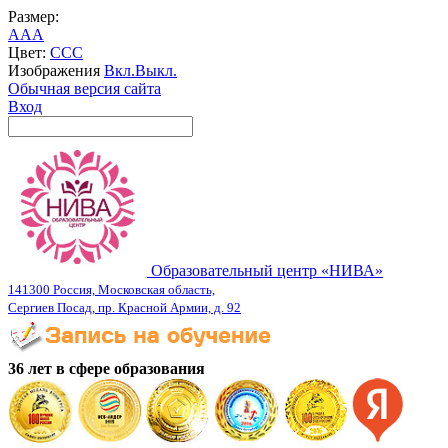
Размер:
A
A
A
Цвет:
C
C
C
Изображения
Вкл.
Выкл.
Обычная версия сайта
Вход
Образовательный центр «НИВА»
141300 Россия, Московская область,
Сергиев Посад, пр. Красной Армии, д. 92
36 лет в сфере образования