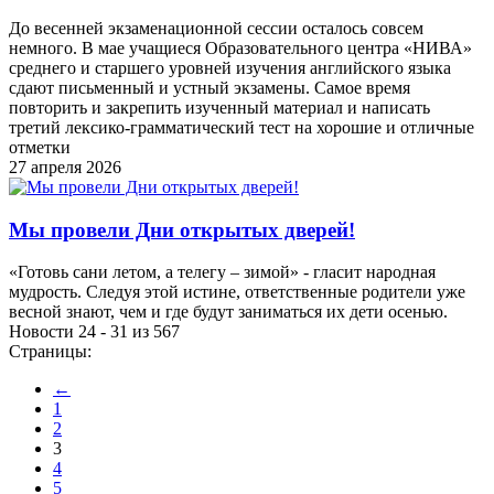
До весенней экзаменационной сессии осталось совсем
немного. В мае учащиеся Образовательного центра «НИВА»
среднего и старшего уровней изучения английского языка
сдают письменный и устный экзамены. Самое время
повторить и закрепить изученный материал и написать
третий лексико-грамматический тест на хорошие и отличные
отметки
27 апреля 2026
Мы провели Дни открытых дверей!
«Готовь сани летом, а телегу – зимой» - гласит народная
мудрость. Следуя этой истине, ответственные родители уже
весной знают, чем и где будут заниматься их дети осенью.
Новости 24 - 31 из 567
Страницы:
←
1
2
3
4
5