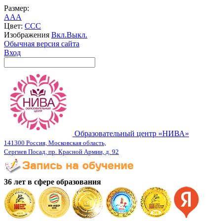
Размер:
A
A
A
Цвет:
C
C
C
Изображения
Вкл.
Выкл.
Обычная версия сайта
Вход
Образовательный центр «НИВА»
141300 Россия, Московская область,
Сергиев Посад, пр. Красной Армии, д. 92
36 лет в сфере образования