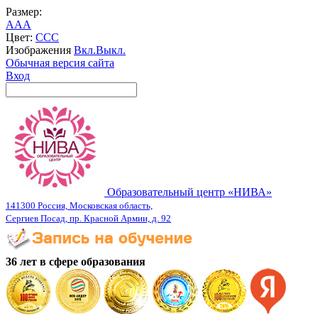
Размер:
A
A
A
Цвет:
C
C
C
Изображения
Вкл.
Выкл.
Обычная версия сайта
Вход
Образовательный центр «НИВА»
141300 Россия, Московская область,
Сергиев Посад, пр. Красной Армии, д. 92
36 лет в сфере образования