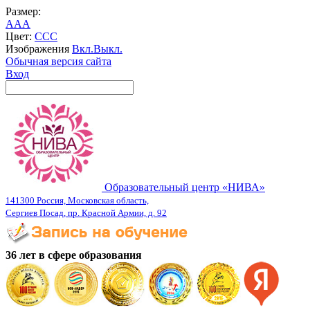
Размер:
A
A
A
Цвет:
C
C
C
Изображения
Вкл.
Выкл.
Обычная версия сайта
Вход
Образовательный центр «НИВА»
141300 Россия, Московская область,
Сергиев Посад, пр. Красной Армии, д. 92
36 лет в сфере образования